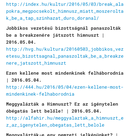
http://index.hu/kultur/2016/05/03/break_ala
pokra_megpocsekolt_himnusz_miatt_moszerolta
k_be_a_tap_szinhazat_duro_doranal/
Jobbikos vezetésű bizottságnál panaszolták
be a breakzenére játszott himnuszt |
2016.05.04.
http://hvg.hu/kultura/20160503_jobbikos_vez
etesu_bizottsagnal_panaszoltak_be_a_breakze
nere_jatszott_himnuszt
Ezen kellene most mindenkinek felháborodnia
| 2016.05.04.
http://444.hu/2016/05/04/ezen-kellene-most-
mindenkinek-felhaborodnia
Meggyalázták a Himnuszt? Ez az igénytelen
óbégatás lett belőle! | 2016.05.04.
http://alfahir.hu/meggyalaztak_a_himnuszt_e
z_az_igenytelen_obegatas_lett_belole
Meggyalázták-e egy nemzeti jelképünket? |