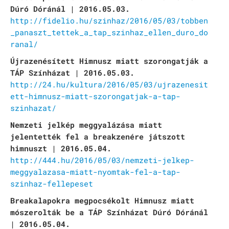
Dúró Dóránál | 2016.05.03.
http://fidelio.hu/szinhaz/2016/05/03/tobben
_panaszt_tettek_a_tap_szinhaz_ellen_duro_do
ranal/
Újrazenésített Himnusz miatt szorongatják a
TÁP Színházat | 2016.05.03.
http://24.hu/kultura/2016/05/03/ujrazenesit
ett-himnusz-miatt-szorongatjak-a-tap-
szinhazat/
Nemzeti jelkép meggyalázása miatt
jelentették fel a breakzenére játszott
himnuszt | 2016.05.04.
http://444.hu/2016/05/03/nemzeti-jelkep-
meggyalazasa-miatt-nyomtak-fel-a-tap-
szinhaz-fellepeset
Breakalapokra megpocsékolt Himnusz miatt
mószerolták be a TÁP Színházat Dúró Dóránál
| 2016.05.04.