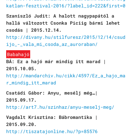
katlan-fesztival-2016/?label_id=222&first=0
Szaniszló Judit: A halott nagypapától a
hallá változott Csonka Piciig bármi lehet
csodás | 2015.12.14.
http://divany.hu/stilfuresz/2015/12/14/csud
ijo_-_vala_mi_csoda_az_auroraban/
Babahajó
BÁ: Ez a hajó már mindig itt marad |
2015.10.05.
http://mandarchiv.hu/cikk/4597/Ez_a_hajo_ma
r_mindig_itt_marad
Csatádi Gábor: Anyu, mesélj még…|
2015.09.17.
http://art7.hu/szinhaz/anyu-meselj-meg/
Vagdalt Krisztina: Bábromantika |
2015.09.20.
http://tiszatajonline.hu/?p=85576