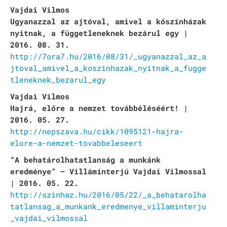
Vajdai Vilmos
Ugyanazzal az ajtóval, amivel a kőszínházak
nyitnak, a függetleneknek bezárul egy |
2016. 08. 31.
http://7ora7.hu/2016/08/31/_ugyanazzal_az_a
jtoval_amivel_a_koszinhazak_nyitnak_a_fugge
tleneknek_bezarul_egy
Vajdai Vilmos
Hajrá, előre a nemzet továbbéléséért! |
2016. 05. 27.
http://nepszava.hu/cikk/1095121-hajra-
elore-a-nemzet-tovabbeleseert
“A behatárolhatatlanság a munkánk
eredménye” – Villáminterjú Vajdai Vilmossal
| 2016. 05. 22.
http://szinhaz.hu/2016/05/22/_a_behatarolha
tatlansag_a_munkank_eredmenye_villaminterju
_vajdai_vilmossal