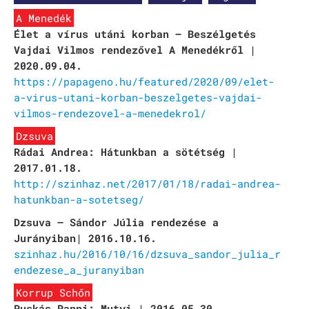
A Menedék
Rókonok
Élet a vírus utáni korban – Beszélgetés
It’s a match
Vajdai Vilmos rendezővel A Menedékről |
2020.09.04.
Bíró Zsombor Aurél: Mit csináljak, hogy jobban ér
https://papageno.hu/featured/2020/09/elet-
a-virus-utani-korban-beszelgetes-vajdai-
Vajon mi marad, ha leesik a hó?
vilmos-rendezovel-a-menedekrol/
Nemes Nagy Ágnes: Ne csukd be még vagy csukd be m
Dzsuva
Rádai Andrea: Hátunkban a sötétség |
Jennifer Haley: A Menedék
2017.01.18.
http://szinhaz.net/2017/01/18/radai-andrea-
NAPTÁR
hatunkban-a-sotetseg/
ARCHÍV
Dzsuva – Sándor Júlia rendezése a
Jurányiban| 2016.10.16.
SAJTÓ
szinhaz.hu/2016/10/16/dzsuva_sandor_julia_r
endezese_a_juranyiban
KAPCSOLAT
Korrup Schőn
TÁP ALAPÍTVÁNY
Puskás Panni: Mutyi | 2016.05.30.