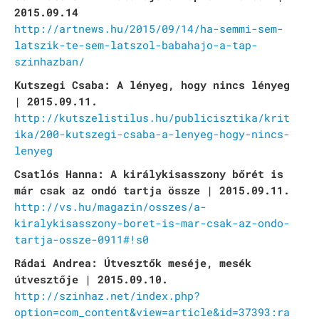
2015.09.14
http://artnews.hu/2015/09/14/ha-semmi-sem-
latszik-te-sem-latszol-babahajo-a-tap-
szinhazban/
Kutszegi Csaba: A lényeg, hogy nincs lényeg
| 2015.09.11.
http://kutszelistilus.hu/publicisztika/krit
ika/200-kutszegi-csaba-a-lenyeg-hogy-nincs-
lenyeg
Csatlós Hanna: A királykisasszony bőrét is
már csak az ondó tartja össze | 2015.09.11.
http://vs.hu/magazin/osszes/a-
kiralykisasszony-boret-is-mar-csak-az-ondo-
tartja-ossze-0911#!s0
Rádai Andrea: Útvesztők meséje, mesék
útvesztője | 2015.09.10.
http://szinhaz.net/index.php?
option=com_content&view=article&id=37393:ra