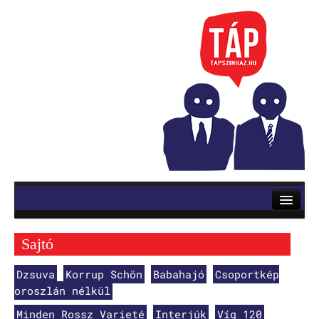
RÓLUNK
ELŐADÁSOK
Sajtó
Mozsik Imre: OKTATÁS
Dzsuva
Korrup Schön
Babahajó
Csoportkép
Vinnai András: Roletti
oroszlán nélkül
Szerb Antal: Utas és holdvilág
Minden Rossz Varieté
Interjúk
Víg 120