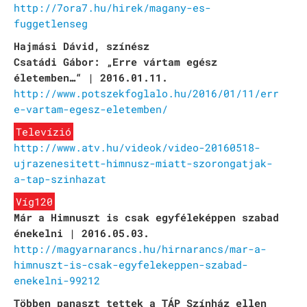
http://7ora7.hu/hirek/magany-es-
fuggetlenseg
Hajmási Dávid, színész
Csatádi Gábor: „Erre vártam egész
életemben…“ | 2016.01.11.
http://www.potszekfoglalo.hu/2016/01/11/err
e-vartam-egesz-eletemben/
Televízió
http://www.atv.hu/videok/video-20160518-
ujrazenesitett-himnusz-miatt-szorongatjak-
a-tap-szinhazat
Víg120
Már a Himnuszt is csak egyféleképpen szabad
énekelni | 2016.05.03.
http://magyarnarancs.hu/hirnarancs/mar-a-
himnuszt-is-csak-egyfelekeppen-szabad-
enekelni-99212
Többen panaszt tettek a TÁP Színház ellen