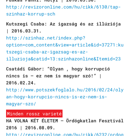
http://revizoronline.com/hu/cikk/6130/tap-
szinhaz-korrup-sch
Kutszegi Csaba: Az igazság és az illúziója
| 2016.03.31.
http://szinhaz.net/index.php?
option=com_content&view=article&id=37271:ku
tszegi-csaba-az-igazsag-es-az-
illuzioja&catid=13:szinhazonline&Itemid=23
Csatádi Gábor: “Olyan , hogy korrupció
nincs is – ez nem is magyar szó!” |
2016.02.24.
http://www.potszekfoglalo.hu/2016/02/24/oly
an-hogy-korrupcio-nincs-is-ez-nem-is-
magyar-szo/
Minden rossz varieté
HA VOLNA KÉT ÉLETEM – Ördögkatlan Fesztivál
2016 | 2016.08.09.
http://revizoronline.com/hu/cikk/6232/ordog