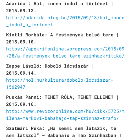
Adarida : Hát, innen indul a történet |
2015.09.13.
http://adarida.blog.hu/2015/09/13/hat_innen
_indul_a_tortenet
Kintli Borbála: A festmények belső tere |
2015.09.10.
https://apokrifonline.wordpress.com/2015/09
/28/a-festmenyek-belso-tere-szinhazkritika/
Zappe László: Doboló lócsiszár |
2015.09.14.
http://nol.hu/kultura/dobolo-locsiszar-
1562947
Puskás Panni: TEHET RÓLA, TEHET ELLENE? |
2015.09.16.
http://www.revizoronline.com/hu/cikk/5725/m
ilena-markovi-babahajo-tap-szinhaz-trafo/
Szatmári Réka: „Ha semmi sem látszik, te
sem látszol” – Babahajó a Táp Színházban |