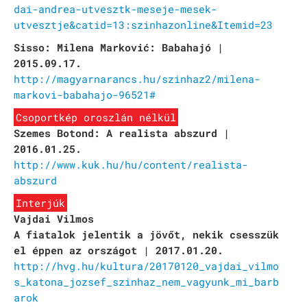
dai-andrea-utvesztk-meseje-mesek-
utvesztje&catid=13:szinhazonline&Itemid=23
Sisso: Milena Marković: Babahajó |
2015.09.17.
http://magyarnarancs.hu/szinhaz2/milena-
markovi-babahajo-96521#
Csoportkép oroszlán nélkül
Szemes Botond: A realista abszurd |
2016.01.25.
http://www.kuk.hu/hu/content/realista-
abszurd
Interjúk
Vajdai Vilmos
A fiatalok jelentik a jövőt, nekik csesszük
el éppen az országot | 2017.01.20.
http://hvg.hu/kultura/20170120_vajdai_vilmo
s_katona_jozsef_szinhaz_nem_vagyunk_mi_barb
arok