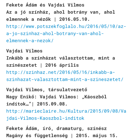
Fekete Ádám és Vajdai Vilmos
Az a jó színház, ahol botrány van, ahol
elmennek a nézők | 2016.05.10.
http://www.potszekfoglalo.hu/2016/05/10/az-
a-jo-szinhaz-ahol-botrany-van-ahol-
elmennek-a-nezok/
Vajdai Vilmos
Inkább a színházat választottam, mint a
színészetet | 2016 április
http://szinhaz.net/2016/05/16/inkabb-a-
szinhazat-valasztottam-mint-a-szineszetet/
Vajdai Vilmos, társulatvezető
Nagy Enikő: Vajdai Vilmos: „Káoszból
indítok…”| 2015.09.08.
http://marieclaire.hu/Kultura/2015/09/08/Va
jdai-Vilmos-Kaoszbol-inditok
Fekete Ádám, író, dramaturg, színész
Magány és függetlenség | 2015. május 15.