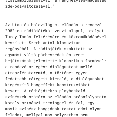
visszamozdulásaival, a hangmélység-magasság
ide-odaváltozásával.”
Az Utas és holdvilág c. előadás a rendező
2002-es rádiójátékát veszi alapul, amelyet
Turay Tamás felkérésére és közreműködésével
készített Szerb Antal klasszikus
regényéből. A rádiójáték szakított az
egymást váltó párbeszédek és zenei
bejátszások jelentette klasszikus formával:
a rendező az egész dialógustest mellé
atmoszférateremtő, a történet egyes
fedettebb rétegeit kiemelő, a dialógusokat
kiegészítő hangeffekt-konstrukciókat
kevert. A rádiójátékra playbackelő
színészek számára az előadás próbafolyamata
komoly színészi tréninggel ér fel, egy
másik színész hangjának testet adni olyan
feladat, mellyel más helyzetben nem