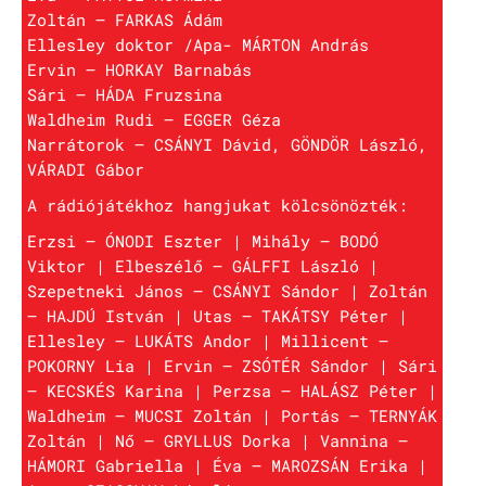
Zoltán – FARKAS Ádám
Ellesley doktor /Apa- MÁRTON András
Ervin – HORKAY Barnabás
Sári – HÁDA Fruzsina
Waldheim Rudi – EGGER Géza
Narrátorok – CSÁNYI Dávid, GÖNDÖR László,
VÁRADI Gábor
A rádiójátékhoz hangjukat kölcsönözték:
Erzsi – ÓNODI Eszter | Mihály – BODÓ
Viktor | Elbeszélő – GÁLFFI László |
Szepetneki János – CSÁNYI Sándor | Zoltán
– HAJDÚ István | Utas – TAKÁTSY Péter |
Ellesley – LUKÁTS Andor | Millicent –
POKORNY Lia | Ervin – ZSÓTÉR Sándor | Sári
– KECSKÉS Karina | Perzsa – HALÁSZ Péter |
Waldheim – MUCSI Zoltán | Portás – TERNYÁK
Zoltán | Nő – GRYLLUS Dorka | Vannina –
HÁMORI Gabriella | Éva – MAROZSÁN Erika |