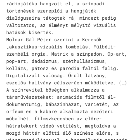
rádiójátéka hangzott el, a színpadi
történések szereplői a hangjáték
dialógusaira tátogtak rá, mindezt pedig
változatos, az élményt mélyítő vizuális
hatások kísérték.
Molnár Gál Péter szerint a Keresők
„akusztikus-vizuális tombolás. Fülbéli-
szembéli orgia. Matrix a színpadon. Op-art,
pop-art, dadaizmus, széthullásizmus,
kollázs, pátosz és paródia faltól falig.
Digitalizált valóság. Őrült látvány,
eszelős hallvány célszerűen működtetve. (…)
A színrevitel bőségben alkalmazza a
társművészeteket: animációs filmtől ál-
dokumentumig, bábszínházat, varietét, az
orfeum és a kabaré alkalmazta nézőtéri
műbalhét, filmszkeccsben az előre-
hátratekert videó-vetítést, megtoldva a
mozgó háttér előtti élő színész előre, s