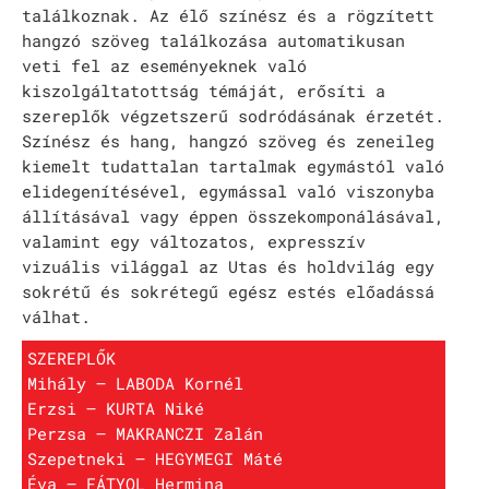
találkoznak. Az élő színész és a rögzített
hangzó szöveg találkozása automatikusan
veti fel az eseményeknek való
kiszolgáltatottság témáját, erősíti a
szereplők végzetszerű sodródásának érzetét.
Színész és hang, hangzó szöveg és zeneileg
kiemelt tudattalan tartalmak egymástól való
elidegenítésével, egymással való viszonyba
állításával vagy éppen összekomponálásával,
valamint egy változatos, expresszív
vizuális világgal az Utas és holdvilág egy
sokrétű és sokrétegű egész estés előadássá
válhat.
SZEREPLŐK
Mihály – LABODA Kornél
Erzsi – KURTA Niké
Perzsa – MAKRANCZI Zalán
Szepetneki – HEGYMEGI Máté
Éva – FÁTYOL Hermina