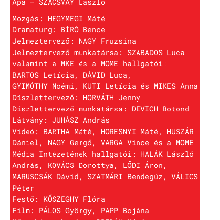
Apa – SZACSVAY László
Mozgás: HEGYMEGI Máté
Dramaturg: BÍRÓ Bence
Jelmeztervező: NAGY Fruzsina
Jelmeztervező munkatársa: SZABADOS Luca
valamint a MKE és a MOME hallgatói:
BARTOS Letícia, DÁVID Luca,
GYIMÓTHY Noémi, KUTI Letícia és MIKES Anna
Díszlettervező: HORVÁTH Jenny
Díszlettervező munkatársa: DEVICH Botond
Látvány: JUHÁSZ András
Videó: BARTHA Máté, HORESNYI Máté, HUSZÁR
Dániel, NAGY Gergő, VARGA Vince és a MOME
Média Intézetének hallgatói: HALÁK László
András, KOVÁCS Dorottya, LŐDI Áron,
MARUSCSÁK Dávid, SZATMÁRI Bendegúz, VÁLICS
Péter
Festő: KŐSZEGHY Flóra
Film: PÁLOS György, PAPP Bojána