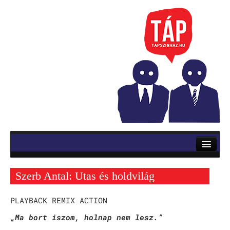
RÓLUNK
ELŐADÁSOK
Szerb Antal: Utas és holdvilág
Mozsik Imre: OKTATÁS
PLAYBACK REMIX ACTION
Vinnai András: Roletti
„Ma bort iszom, holnap nem lesz.”
Szerb Antal: Utas és holdvilág