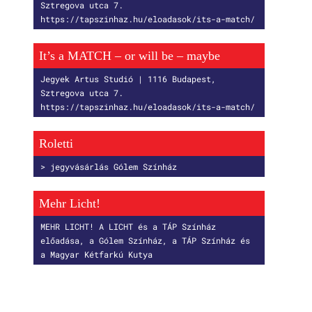
Sztregova utca 7.
https://tapszinhaz.hu/eloadasok/its-a-match/
It’s a MATCH – or will be – maybe
Jegyek Artus Studió | 1116 Budapest,
Sztregova utca 7.
https://tapszinhaz.hu/eloadasok/its-a-match/
Roletti
> jegyvásárlás Gólem Színház
Mehr Licht!
MEHR LICHT! A LICHT és a TÁP Színház
előadása, a Gólem Színház, a TÁP Színház és
a Magyar Kétfarkú Kutya