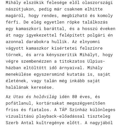
Mihály elszökik felesége elől olaszországi
Rókonok
nászútjukon, pedig már csaknem elhitte
magáról, hogy rendes, megbízható és komoly
It’s a match
férfi. De elég egyetlen röpke találkozás
egy kamaszkori baráttal, és a hosszú éveken
Bíró Zsombor Aurél: Mit csináljak, hogy jobban ér
át nagy igyekezettel felépített polgári én
azonnal darabokra hullik. Az elnyomni
Vajon mi marad, ha leesik a hó?
vágyott kamaszkor kísértetei felszínre
Nemes Nagy Ágnes: Ne csukd be még vagy csukd be m
törnek, és arra kényszerítik Mihályt, hogy
végre szembenézzen a titokzatos Ulpius-
Jennifer Haley: A Menedék
házban eltöltött idő árnyaival. Mihály
menekülése egyszersmind kutatás is, saját
NAPTÁR
életének, vagy talán még inkább saját
halálának keresése.
ARCHÍV
Az
Utas és holdvilág
idén 80 éves, és
SAJTÓ
pofátlanul, kortársakat megszégyenítően
friss és fiatalos. A TÁP Színház különleges
KAPCSOLAT
vizualitású playback-előadással tiszteleg
TÁP ALAPÍTVÁNY
Szerb Antal kultregénye előtt. A nagyjából