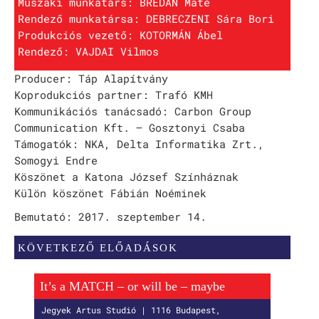
Műszaki munkatárs: BREDÁN Máté
Rendező munkatársa: DEBRECZENI Sára Bori
Produkciós vezető: KOTORMÁN Ábel
Rendező: VAJDAI Vilmos
Producer: Táp Alapítvány
Koprodukciós partner: Trafó KMH
Kommunikációs tanácsadó: Carbon Group
Communication Kft. – Gosztonyi Csaba
Támogatók: NKA, Delta Informatika Zrt.,
Somogyi Endre
Köszönet a Katona József Színháznak
Külön köszönet Fábián Noéminek
Bemutató: 2017. szeptember 14.
KÖVETKEZŐ ELŐADÁSOK
It’s a MATCH – or will be – maybe
Jegyek Artus Studió | 1116 Budapest,