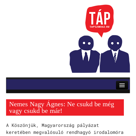
RÓLUNK
ELŐADÁSOK
Nemes Nagy Ágnes: Ne csukd be még
Mozsik Imre: OKTATÁS
vagy csukd be már!
Vinnai András: Roletti
A Köszönjük, Magyarország pályázat
keretében megvalósuló rendhagyó irodalomóra
Szerb Antal: Utas és holdvilág