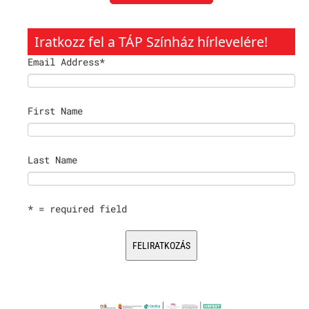
Iratkozz fel a TÁP Színház hírlevelére!
Email Address
*
First Name
Last Name
* = required field