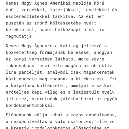
Nemes Nagy Ágnes Amerikai naplója köré
Rókonok
épül, versekkel, interjúkkal, levelekkel és
esszérészletekkel tarkítva. Az est nem
It’s a match
pusztán az írónő költészetébe nyújt
betekintést, hanem hétköznapi arcát is
Bíró Zsombor Aurél: Mit csináljak, hogy jobban ér
megmutatja.
Vajon mi marad, ha leesik a hó?
Nemes Nagy Ágnesre alkatilag jellemző a
közvetettség formájának keresése, ahogyan
Nemes Nagy Ágnes: Ne csukd be még vagy csukd be m
ez korai verseiben látható, majd egyre
makacsabban feszítette magára az objektív
Jennifer Haley: A Menedék
líra páncélját, amelyből csak magánkeretek
NAPTÁR
közt engedte meg magának a kitekintést. Ezt
a kétpólusú költészetet, amelyet a szikár,
ARCHÍV
erőteljes képi világ és a letisztult nyelv
jellemez, szeretnénk játékba hozni az egyéb
SAJTÓ
kordokumentumokkal.
KAPCSOLAT
Előadásunk célja tehát a közös gondolkodás,
a nézőpontváltásra való ösztönzés, illetve
TÁP ALAPÍTVÁNY
a kreatív irodalomoktatás elősegítése az