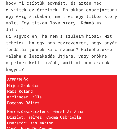
hogy mi csíptük egymást, és aztán meg
Rókonok
elvittek az érzelmek. És akkor összejártunk
egy évig stikában, mert ez egy titkos story
It’s a match
volt. Egy titkos love story, Rómeó és
Júlia.”
Bíró Zsombor Aurél: Mit csináljak, hogy jobban ér
Ki vagyok én, ha nem a szüleim hibái? Mit
tehetek, ha egy nap észreveszem, hogy anyám
Vajon mi marad, ha leesik a hó?
mondatai jönnek ki a számon? Ráléphetek-e
Nemes Nagy Ágnes: Ne csukd be még vagy csukd be m
valaha a leszakadás útjára, vagy örökre
cipelnem kell tovább, amit otthon akarok
Jennifer Haley: A Menedék
hagyni?
NAPTÁR
SZEREPLŐK
Hajdu Szabolcs
ARCHÍV
Rába Roland
Kizlinger Lilla
SAJTÓ
Bagossy Bálint
Rendezőasszisztens: Gerstmár Anna
KAPCSOLAT
Díszlet, jelmez: Csoma Gabriella
Operatőr: Kis Márton
TÁP ALAPÍTVÁNY
Vágó: Hegedüs Csenge