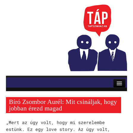
RÓLUNK
ELŐADÁSOK
Bíró Zsombor Aurél: Mit csináljak, hogy
Mozsik Imre: OKTATÁS
jobban érezd magad
Vinnai András: Roletti
„Mert az úgy volt, hogy mi szerelembe
estünk. Ez egy love story. Az úgy volt,
Szerb Antal: Utas és holdvilág