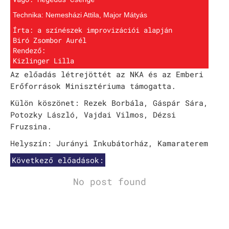
Technika: Nemesházi Attila, Major Mátyás
Írta: a színészek improvizációi alapján
Biró Zsombor Aurél
Rendező:
Kizlinger Lilla
Az előadás létrejöttét az NKA és az Emberi
Erőforrások Minisztériuma támogatta.
Külön köszönet: Rezek Borbála, Gáspár Sára,
Potozky László, Vajdai Vilmos, Dézsi
Fruzsina.
Helyszín: Jurányi Inkubátorház, Kamaraterem
Következő előadások:
No post found