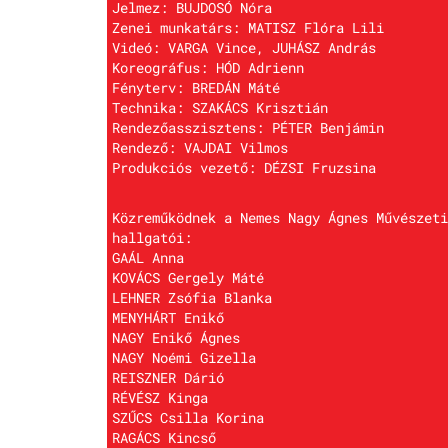
Jelmez: BUJDOSÓ Nóra
Zenei munkatárs: MATISZ Flóra Lili
Videó: VARGA Vince, JUHÁSZ András
Koreográfus: HÓD Adrienn
Fényterv: BREDÁN Máté
Technika: SZAKÁCS Krisztián
Rendezőasszisztens: PÉTER Benjámin
Rendező: VAJDAI Vilmos
Produkciós vezető: DÉZSI Fruzsina
Közreműködnek a Nemes Nagy Ágnes Művészeti
hallgatói:
GAÁL Anna
KOVÁCS Gergely Máté
LEHNER Zsófia Blanka
MENYHÁRT Enikő
NAGY Enikő Ágnes
NAGY Noémi Gizella
REISZNER Dárió
RÉVÉSZ Kinga
SZŰCS Csilla Korina
RAGÁCS Kincső