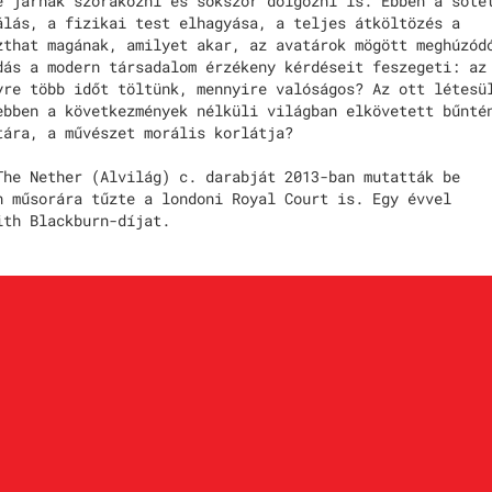
e járnak szórakozni és sokszor dolgozni is. Ebben a söté
álás, a fizikai test elhagyása, a teljes átköltözés a
zthat magának, amilyet akar, az avatárok mögött meghúzód
dás a modern társadalom érzékeny kérdéseit feszegeti: az
yre több időt töltünk, mennyire valóságos? Az ott létesü
ebben a következmények nélküli világban elkövetett bűnté
tára, a művészet morális korlátja?
The Nether (Alvilág) c. darabját 2013-ban mutatták be
n műsorára tűzte a londoni Royal Court is. Egy évvel
ith Blackburn-díjat.