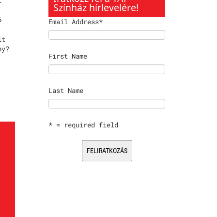
t
Színház hírlevelére!
ó
Email Address
*
lt
ny?
First Name
Last Name
* = required field