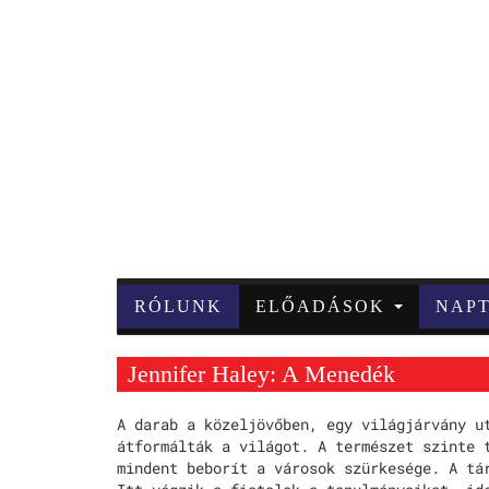
RÓLUNK
ELŐADÁSOK
NAP
Jennifer Haley: A Menedék
A darab a közeljövőben, egy világjárvány u
átformálták a világot. A természet szinte 
mindent beborít a városok szürkesége. A tá