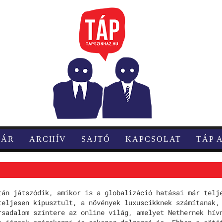
TÁR
ARCHÍV
SAJTÓ
KAPCSOLAT
TÁP 
tán játszódik, amikor is a globalizáció hatásai már telj
teljesen kipusztult, a növények luxuscikknek számítanak,
rsadalom színtere az online világ, amelyet Nethernek hív