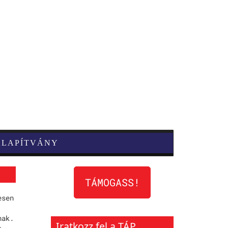
ALAPÍTVÁNY
TÁMOGASS!
esen
nak.
Iratkozz fel a TÁP