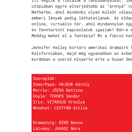
Itt végzik a fiatalok a tanulmányaikat, id
utópiában egyre elterjedtebb az “árnnyá” v
Netherbe, ahol mindenki olyan külsőt válas
emberi lények pedig láthatatlanok. Az előa
online, virtuális tér, ahol mindannyian eg
és fenntartott kapcsolatok igaziak? Bűn-e 
Meddig mehet el a fantázia? Mi a fikció ha
Jennifer Hailey kortárs amerikai drámaíró 
Kaliforniában, majd még ugyanabban az évbe
korábban a szerző elnyerte érte a Susan Sm
Szereplők:
Sims/Papa: HAJDUK Károly
Morris: JÓZSA Bettina
Doyle: TERHES Sándor
Iris: VITÁRIUS Orsolya
Woodnut: LESTYÁN Attila
Dramaturg: BÍRÓ Bence
Látvány: JUHÁSZ Nóra