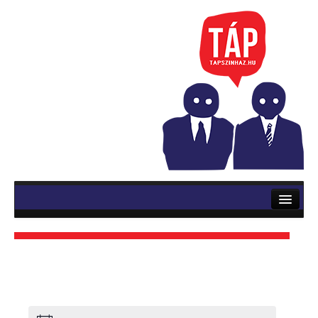
RÓLUNK
ELŐADÁSOK
Mozsik Imre: OKTATÁS
Vinnai András: Roletti
Szerb Antal: Utas és holdvilág