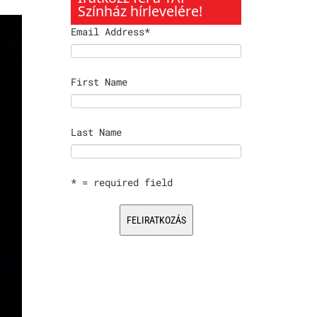
Színház hírlevelére!
Email Address
*
First Name
Last Name
* = required field