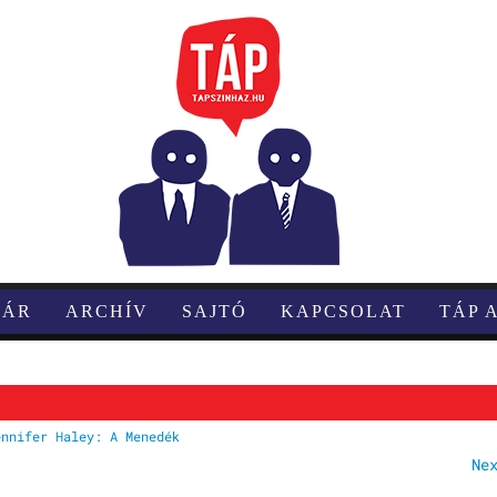
TÁR
ARCHÍV
SAJTÓ
KAPCSOLAT
TÁP 
ennifer Haley: A Menedék
Ne