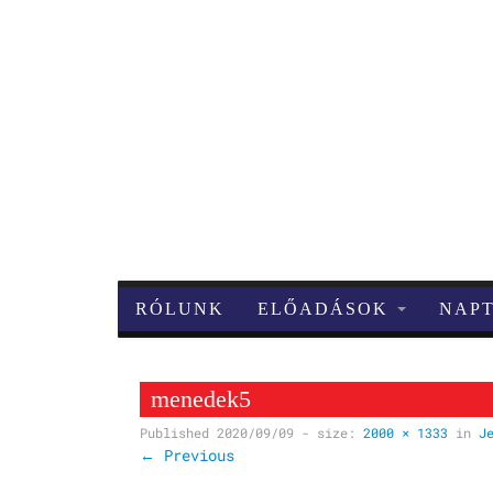
RÓLUNK
ELŐADÁSOK
NAP
menedek5
Published
2020/09/09
- size:
2000 × 1333
in
J
← Previous