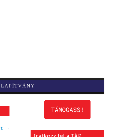
ALAPÍTVÁNY
TÁMOGASS!
xt →
Iratkozz fel a TÁP