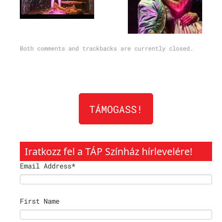
Both comments and trackbacks are currently closed.
TÁMOGASS!
Iratkozz fel a TÁP Színház hírlevelére!
Email Address
*
First Name