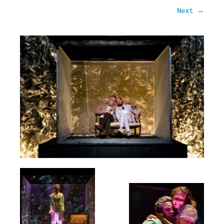
Next →
Rókonok
It’s a match
Bíró Zsombor Aurél: Mit csináljak, hogy jobban ér
Vajon mi marad, ha leesik a hó?
Nemes Nagy Ágnes: Ne csukd be még vagy csukd be m
Jennifer Haley: A Menedék
NAPTÁR
ARCHÍV
SAJTÓ
KAPCSOLAT
TÁP ALAPÍTVÁNY