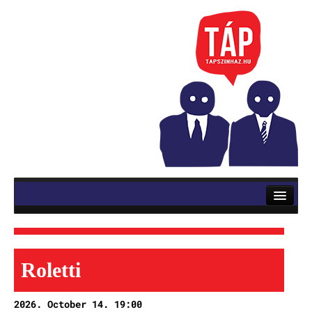
RÓLUNK
ELŐADÁSOK
Mozsik Imre: OKTATÁS
Roletti
Vinnai András: Roletti
2026. October 14. 19:00
Szerb Antal: Utas és holdvilág