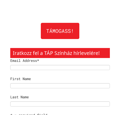
TÁMOGASS!
Iratkozz fel a TÁP Színház hírlevelére!
Email Address
*
First Name
Last Name