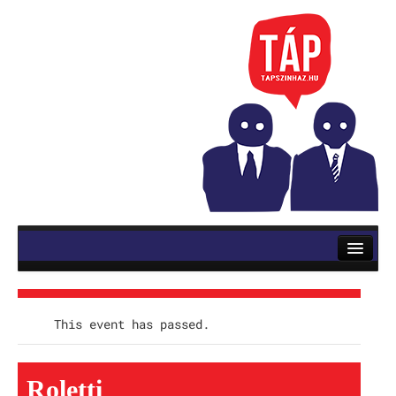
RÓLUNK
ELŐADÁSOK
Mozsik Imre: OKTATÁS
This event has passed.
Vinnai András: Roletti
Roletti
Szerb Antal: Utas és holdvilág