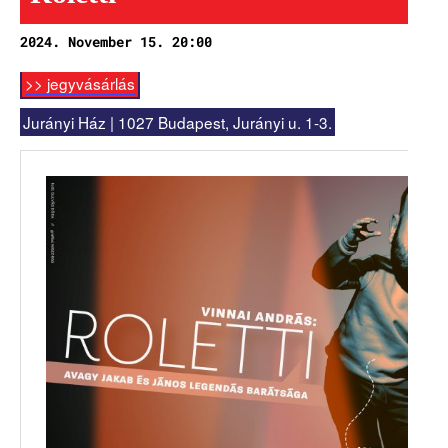
Rókonok
2024. November 15. 20:00
It’s a match
>> jegyvásárlás
Bíró Zsombor Aurél: Mit csináljak, hogy jobban ér
Jurányi Ház | 1027 Budapest, Jurányi u. 1-3.
Vajon mi marad, ha leesik a hó?
Nemes Nagy Ágnes: Ne csukd be még vagy csukd be m
Jennifer Haley: A Menedék
NAPTÁR
ARCHÍV
SAJTÓ
KAPCSOLAT
TÁP ALAPÍTVÁNY