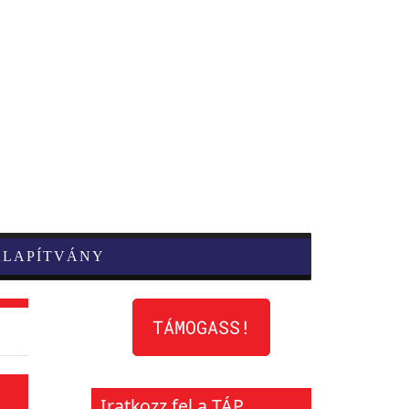
ALAPÍTVÁNY
TÁMOGASS!
Iratkozz fel a TÁP