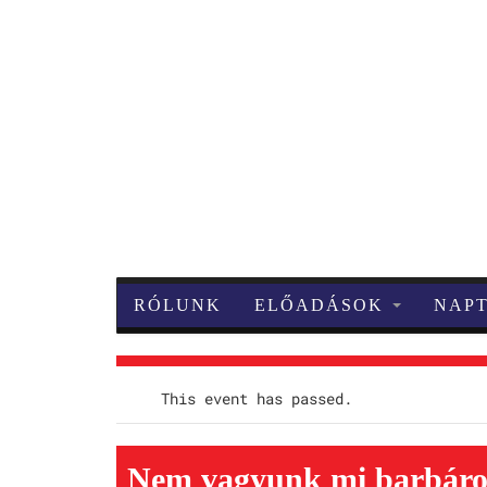
RÓLUNK
ELŐADÁSOK
NAP
This event has passed.
Nem vagyunk mi barbár