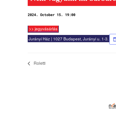
2024. October 15. 19:00
>> jegyvásárlás
Jurányi Ház | 1027 Budapest, Jurányi u. 1-3.
Roletti