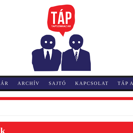
TÁR
ARCHÍV
SAJTÓ
KAPCSOLAT
TÁP 
ok