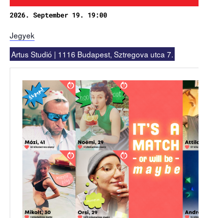
Rókonok
2026. September 19. 19:00
It’s a match
Jegyek
Artus Studió | 1116 Budapest, Sztregova utca 7.
Bíró Zsombor Aurél: Mit csináljak, hogy jobban ér
Vajon mi marad, ha leesik a hó?
Nemes Nagy Ágnes: Ne csukd be még vagy csukd be m
Jennifer Haley: A Menedék
NAPTÁR
ARCHÍV
SAJTÓ
KAPCSOLAT
TÁP ALAPÍTVÁNY