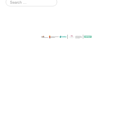
Rókonok
It’s a match
Bíró Zsombor Aurél: Mit csináljak, hogy jobban ér
Vajon mi marad, ha leesik a hó?
Nemes Nagy Ágnes: Ne csukd be még vagy csukd be m
Jennifer Haley: A Menedék
NAPTÁR
ARCHÍV
SAJTÓ
KAPCSOLAT
TÁP ALAPÍTVÁNY