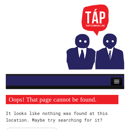
RÓLUNK
ELŐADÁSOK
Oops! That page cannot be found.
Mozsik Imre: OKTATÁS
It looks like nothing was found at this
Vinnai András: Roletti
location. Maybe try searching for it?
Szerb Antal: Utas és holdvilág