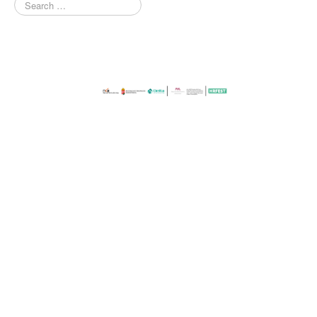
Rókonok
It’s a match
Bíró Zsombor Aurél: Mit csináljak, hogy jobban ér
Vajon mi marad, ha leesik a hó?
Nemes Nagy Ágnes: Ne csukd be még vagy csukd be m
Jennifer Haley: A Menedék
NAPTÁR
ARCHÍV
SAJTÓ
KAPCSOLAT
TÁP ALAPÍTVÁNY