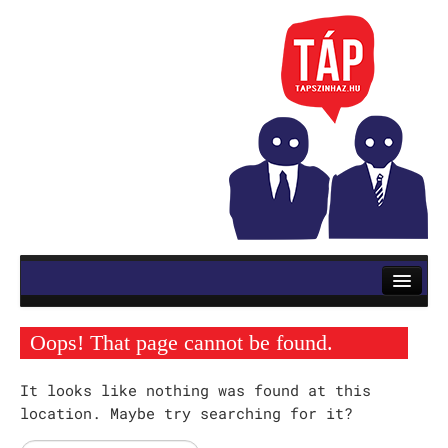
RÓLUNK
ELŐADÁSOK
Oops! That page cannot be found.
Mozsik Imre: OKTATÁS
It looks like nothing was found at this
Vinnai András: Roletti
location. Maybe try searching for it?
Szerb Antal: Utas és holdvilág