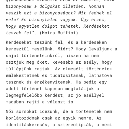
bizonyosak a dolgokat illetően. Honnan
Rókonok
veszik ezt a bizonyosságot? Mit fednek el
vele? Én bizonytalan vagyok. Úgy érzem,
It’s a match
hogy egyetlen dolgot tehetek. Kérdéseket
Bíró Zsombor Aurél: Mit csináljak, hogy jobban ér
teszek fel”.
(Moira Buffini)
Kérdéseket teszünk fel, és a kérdéseken
Vajon mi marad, ha leesik a hó?
keresztül mesélünk. Miért? Hogy leváljunk a
Nemes Nagy Ágnes: Ne csukd be még vagy csukd be m
saját történeteinkről, hiszen ha nem
osztjuk meg őket, kevesebb az esély, hogy
Jennifer Haley: A Menedék
túllépjünk rajtuk. Az elmesélt történetek
emlékeztetnek és tudatosítanak, láthatóvá
NAPTÁR
tesznek és érzékenyítenek. Ha pedig egy
adott történet kapcsán megtaláljuk a
ARCHÍV
legmegfelelőbb kérdést, az jó eséllyel
SAJTÓ
magában rejti a választ is
Női sorsokat idézünk, de a történetek nem
KAPCSOLAT
korlátozódnak csak az egyik nemre. Az
TÁP ALAPÍTVÁNY
identitáskeresés, a sztereotípiák, a nemi