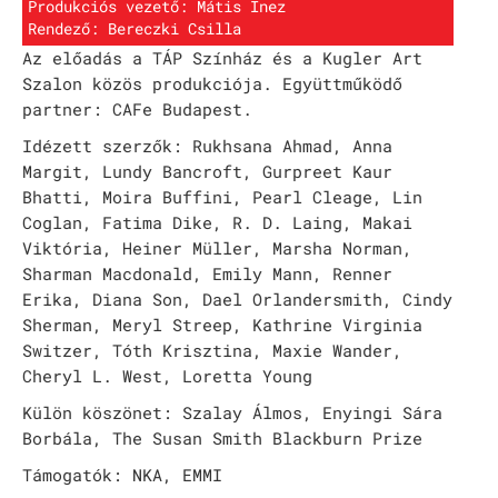
Produkciós vezető: Mátis Inez
Rendező: Bereczki Csilla
Az előadás a TÁP Színház és a Kugler Art
Szalon közös produkciója. Együttműködő
partner: CAFe Budapest.
Idézett szerzők: Rukhsana Ahmad, Anna
Margit, Lundy Bancroft, Gurpreet Kaur
Bhatti, Moira Buffini, Pearl Cleage, Lin
Coglan, Fatima Dike, R. D. Laing, Makai
Viktória, Heiner Müller, Marsha Norman,
Sharman Macdonald, Emily Mann, Renner
Erika, Diana Son, Dael Orlandersmith, Cindy
Sherman, Meryl Streep, Kathrine Virginia
Switzer, Tóth Krisztina, Maxie Wander,
Cheryl L. West, Loretta Young
Külön köszönet: Szalay Álmos, Enyingi Sára
Borbála, The Susan Smith Blackburn Prize
Támogatók: NKA, EMMI