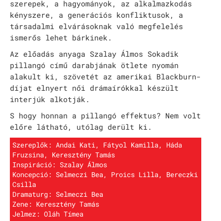
szerepek, a hagyományok, az alkalmazkodás
kényszere, a generációs konfliktusok, a
társadalmi elvárásoknak való megfelelés
ismerős lehet bárkinek.
Az előadás anyaga Szalay Álmos Sokadik
pillangó című darabjának ötlete nyomán
alakult ki, szövetét az amerikai Blackburn-
díjat elnyert női drámaírókkal készült
interjúk alkotják.
S hogy honnan a pillangó effektus? Nem volt
előre látható, utólag derült ki.
Szereplők: Andai Kati, Fátyol Kamilla, Háda
Fruzsina, Keresztény Tamás
Inspiráció: Szalay Álmos
Koncepció: Selmeczi Bea, Proics Lilla, Bereczki
Csilla
Dramaturg: Selmeczi Bea
Zene: Keresztény Tamás
Jelmez: Oláh Tímea