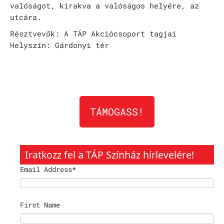
valóságot, kirakva a valóságos helyére, az
Rókonok
utcára.
Résztvevők: A TÁP Akciócsoport tagjai
It’s a match
Helyszín: Gárdonyi tér
Bíró Zsombor Aurél: Mit csináljak, hogy jobban ér
Vajon mi marad, ha leesik a hó?
Nemes Nagy Ágnes: Ne csukd be még vagy csukd be m
TÁMOGASS!
Jennifer Haley: A Menedék
NAPTÁR
Iratkozz fel a TÁP Színház hírlevelére!
ARCHÍV
Email Address
*
SAJTÓ
KAPCSOLAT
First Name
TÁP ALAPÍTVÁNY