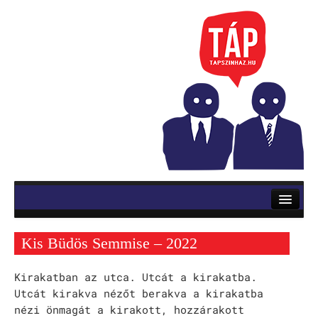
RÓLUNK
ELŐADÁSOK
Kis Büdös Semmise – 2022
Mozsik Imre: OKTATÁS
Kirakatban az utca. Utcát a kirakatba.
Vinnai András: Roletti
Utcát kirakva nézőt berakva a kirakatba
nézi önmagát a kirakott, hozzárakott
Szerb Antal: Utas és holdvilág