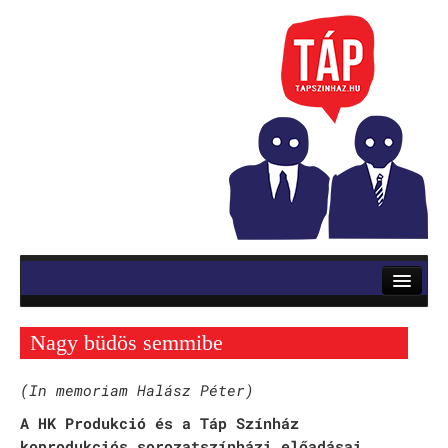
RÓLUNK
ELŐADÁSOK
Nagy büdös semmibe
Mozsik Imre: OKTATÁS
(In memoriam Halász Péter)
Vinnai András: Roletti
A HK Produkció és a Táp Színház
Szerb Antal: Utas és holdvilág
koprodukciós sorozatszínházi előadásai.