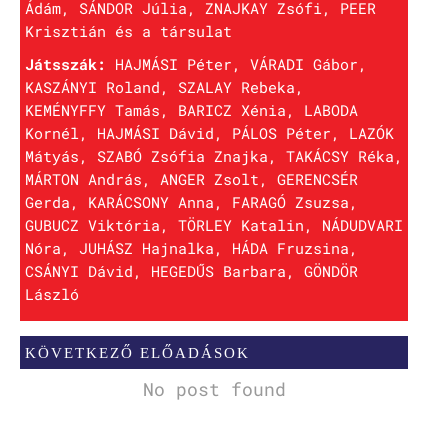
Ádám, SÁNDOR Júlia, ZNAJKAY Zsófi, PEER
Krisztián és a társulat
Játsszák:
HAJMÁSI Péter, VÁRADI Gábor,
KASZÁNYI Roland, SZALAY Rebeka,
KEMÉNYFFY Tamás, BARICZ Xénia, LABODA
Kornél, HAJMÁSI Dávid, PÁLOS Péter, LAZÓK
Mátyás, SZABÓ Zsófia Znajka, TAKÁCSY Réka,
MÁRTON András, ANGER Zsolt, GERENCSÉR
Gerda, KARÁCSONY Anna, FARAGÓ Zsuzsa,
GUBUCZ Viktória, TÖRLEY Katalin, NÁDUDVARI
Nóra, JUHÁSZ Hajnalka, HÁDA Fruzsina,
CSÁNYI Dávid, HEGEDŰS Barbara, GÖNDÖR
László
KÖVETKEZŐ ELŐADÁSOK
No post found