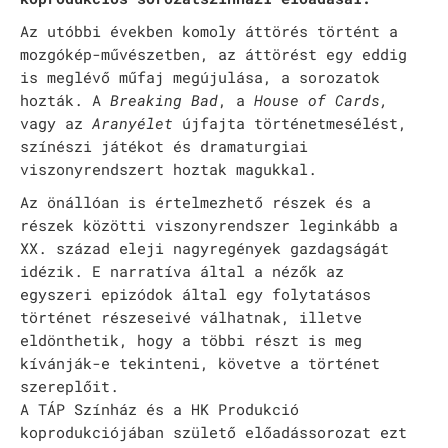
Rókonok
Az utóbbi években komoly áttörés történt a
mozgókép-művészetben, az áttörést egy eddig
It’s a match
is meglévő műfaj megújulása, a sorozatok
hozták. A
Breaking Bad
, a
House of Cards,
Bíró Zsombor Aurél: Mit csináljak, hogy jobban ér
vagy az
Aranyélet
újfajta történetmesélést,
színészi játékot és dramaturgiai
Vajon mi marad, ha leesik a hó?
viszonyrendszert hoztak magukkal.
Nemes Nagy Ágnes: Ne csukd be még vagy csukd be m
Az önállóan is értelmezhető részek és a
részek közötti viszonyrendszer leginkább a
Jennifer Haley: A Menedék
XX. század eleji nagyregények gazdagságát
idézik. E narratíva által a nézők az
NAPTÁR
egyszeri epizódok által egy folytatásos
ARCHÍV
történet részeseivé válhatnak, illetve
eldönthetik, hogy a többi részt is meg
SAJTÓ
kívánják-e tekinteni, követve a történet
szereplőit.
KAPCSOLAT
A TÁP Színház és a HK Produkció
TÁP ALAPÍTVÁNY
koprodukciójában születő előadássorozat ezt