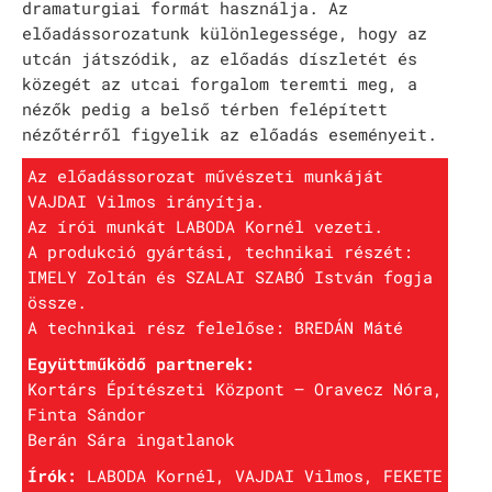
dramaturgiai formát használja. Az
előadássorozatunk különlegessége, hogy az
utcán játszódik, az előadás díszletét és
közegét az utcai forgalom teremti meg, a
nézők pedig a belső térben felépített
nézőtérről figyelik az előadás eseményeit.
Az előadássorozat művészeti munkáját
VAJDAI Vilmos irányítja.
Az írói munkát LABODA Kornél vezeti.
A produkció gyártási, technikai részét:
IMELY Zoltán és SZALAI SZABÓ István fogja
össze.
A technikai rész felelőse: BREDÁN Máté
Együttműködő partnerek:
Kortárs Építészeti Központ – Oravecz Nóra,
Finta Sándor
Berán Sára ingatlanok
Írók:
LABODA Kornél, VAJDAI Vilmos, FEKETE