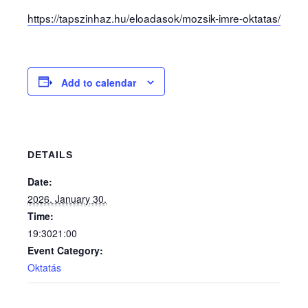
https://tapszinhaz.hu/eloadasok/mozsik-imre-oktatas/
Nemes Nagy Ágnes: Ne csukd be még vagy csukd be m
Jennifer Haley: A Menedék
naptár
Add to calendar
Archív
Sajtó
Kapcsolat
DETAILS
Date:
TÁP Alapítvány
2026. January 30.
Time:
19:3021:00
Event Category:
Oktatás