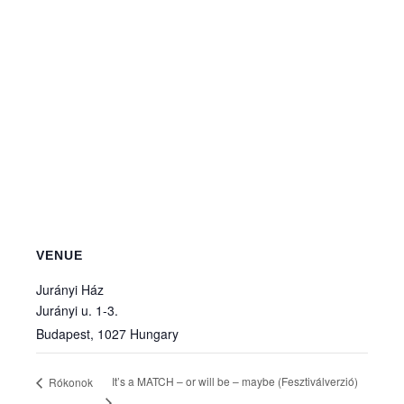
VENUE
Jurányi Ház
Jurányi u. 1-3.
Budapest
,
1027
Hungary
It’s a MATCH – or will be – maybe (Fesztiválverzió)
Rókonok