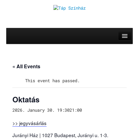
Rólunk
Előadások
Mozsik Imre: OKTATÁS
« All Events
Vinnai András: Roletti
This event has passed.
Szerb Antal: Utas és holdvilág
Oktatás
Rókonok
It’s a match
2026. January 30. 19:30
21:00
Bíró Zsombor Aurél: Mit csináljak, hogy jobban ér
>> jegyvásárlás
Vajon mi marad, ha leesik a hó?
Jurányi Ház | 1027 Budapest, Jurányi u. 1-3.