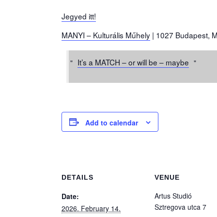
Jegyed itt!
MANYI – Kulturális Műhely
| 1027 Budapest, Ma
It’s a MATCH – or will be – maybe
Add to calendar
DETAILS
VENUE
Artus Studió
Date:
Sztregova utca 7
2026. February 14.