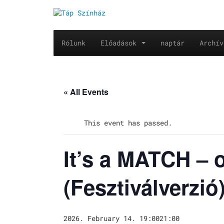
Rólunk
Előadások
naptár
Archív
« All Events
This event has passed.
It’s a MATCH – 
(Fesztiválverzió
2026. February 14. 19:00
21:00