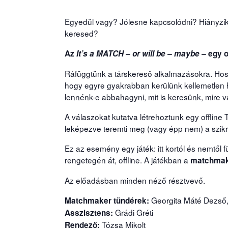
Egyedül vagy? Jólesne kapcsolódni? Hiányzik
keresed?
Az
It’s a MATCH – or will be – maybe –
egy o
Ráfüggtünk a társkereső alkalmazásokra. Hos
hogy egyre gyakrabban kerülünk kellemetlen 
lennénk-e abbahagyni, mit is keresünk, mire 
A válaszokat kutatva létrehoztunk egy offline
leképezve teremti meg (vagy épp nem) a szikr
Ez az esemény egy játék: itt kortól és nemtől
rengetegén át, offline. A játékban a
matchmak
Az előadásban minden néző résztvevő.
Georgita Máté Dezső, 
Matchmaker tündérek:
Grádi Gréti
Asszisztens:
Tózsa
Mikolt
Rendező: