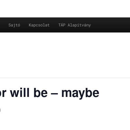
Sajtó
Kapcsolat
TÁP Alapítvány
or will be – maybe
)