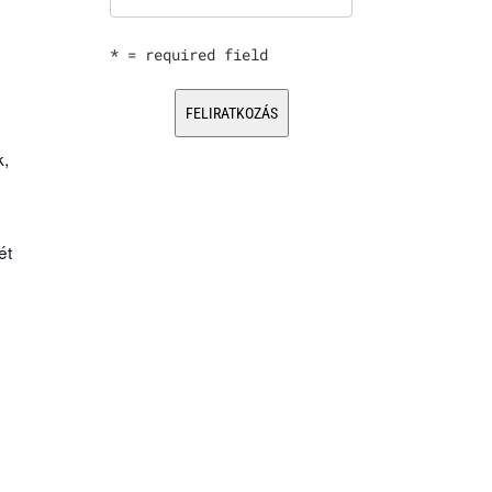
* = required field
k,
ét