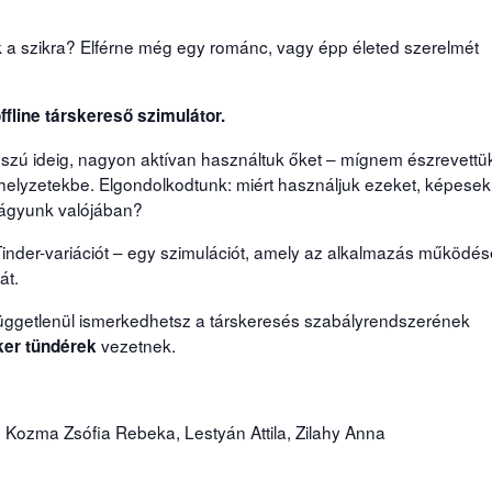
 a szikra? Elférne még egy románc, vagy épp életed szerelmét
ffline társkereső szimulátor.
szú ideig, nagyon aktívan használtuk őket – mígnem észrevettü
helyzetekbe. Elgondolkodtunk: miért használjuk ezeket, képesek
vágyunk valójában?
 Tinder-variációt – egy szimulációt, amely az alkalmazás működés
át.
 függetlenül ismerkedhetsz a társkeresés szabályrendszerének
vezetnek.
er tündérek
Kozma Zsófia Rebeka, Lestyán Attila, Zilahy Anna