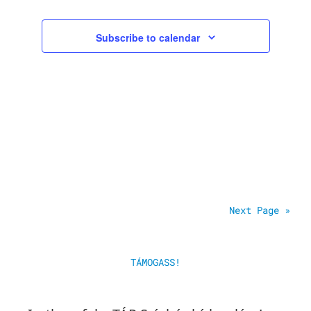
e
i
v
v
Subscribe to calendar
o
i
e
n
g
n
a
t
t
s
i
o
n
Next Page »
TÁMOGASS!