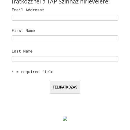
Iratkozz fel a TÁP Színház hírlevelére!
Email Address
*
First Name
Last Name
* = required field