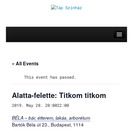
Rólunk
Előadások
Mozsik Imre: OKTATÁS
« All Events
Vinnai András: Roletti
This event has passed.
Szerb Antal: Utas és holdvilág
Alatta-felette: Titkom titkom
Rókonok
It’s a match
2019. May 28. 20:00
22:00
Bíró Zsombor Aurél: Mit csináljak, hogy jobban ér
BÉLA – bár, étterem, lakás, arborétum
Bartók Béla út 23., Budapest, 1114
Vajon mi marad, ha leesik a hó?