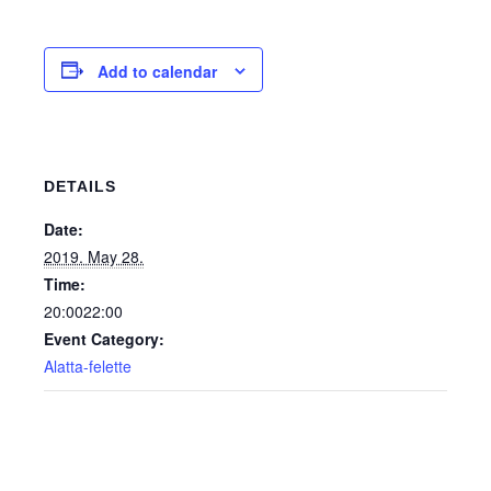
Nemes Nagy Ágnes: Ne csukd be még vagy csukd be m
Jennifer Haley: A Menedék
Add to calendar
naptár
Archív
DETAILS
Sajtó
Date:
Kapcsolat
2019. May 28.
Time:
TÁP Alapítvány
20:0022:00
Event Category:
Alatta-felette