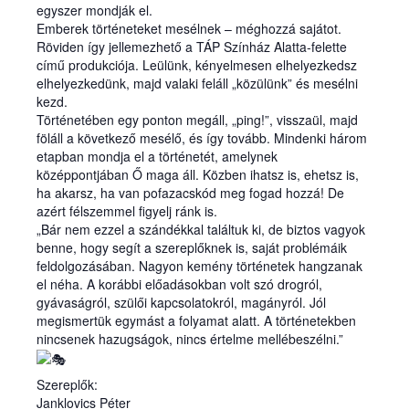
egyszer mondják el.
Nemes Nagy Ágnes: Ne csukd be még vagy csukd be m
Emberek történeteket mesélnek – méghozzá sajátot.
Röviden így jellemezhető a TÁP Színház Alatta-felette
Jennifer Haley: A Menedék
című produkciója. Leülünk, kényelmesen elhelyezkedsz
elhelyezkedünk, majd valaki feláll „közülünk” és mesélni
naptár
kezd.
Történetében egy ponton megáll, „ping!”, visszaül, majd
Archív
föláll a következő mesélő, és így tovább. Mindenki három
etapban mondja el a történetét, amelynek
Sajtó
középpontjában Ő maga áll. Közben ihatsz is, ehetsz is,
ha akarsz, ha van pofazacskód meg fogad hozzá! De
Kapcsolat
azért félszemmel figyelj ránk is.
„Bár nem ezzel a szándékkal találtuk ki, de biztos vagyok
TÁP Alapítvány
benne, hogy segít a szereplőknek is, saját problémáik
feldolgozásában. Nagyon kemény történetek hangzanak
el néha. A korábbi előadásokban volt szó drogról,
gyávaságról, szülői kapcsolatokról, magányról. Jól
megismertük egymást a folyamat alatt. A történetekben
nincsenek hazugságok, nincs értelme mellébeszélni.”
Szereplők:
Janklovics Péter