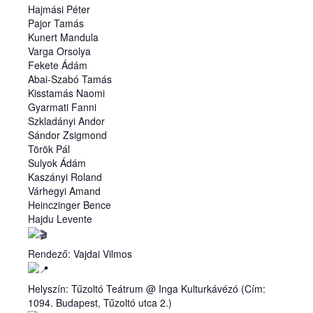
Hajmási Péter
Pajor Tamás
Kunert Mandula
Varga Orsolya
Fekete Ádám
Abai-Szabó Tamás
Kisstamás Naomi
Gyarmati Fanni
Szkladányi Andor
Sándor Zsigmond
Török Pál
Sulyok Ádám
Kaszányi Roland
Várhegyi Amand
Heinczinger Bence
Hajdu Levente
Rendező: Vajdai Vilmos
Helyszín: Tűzoltó Teátrum @ Inga Kulturkávézó (Cím:
1094. Budapest, Tűzoltó utca 2.)