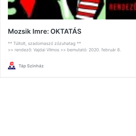
Mozsik Imre: OKTATÁS
** Túltolt, szadomaszó zózuhatag **
>> rendező: Vajdai Vilmos >> bemutató: 2020. február 8.
Táp Színház