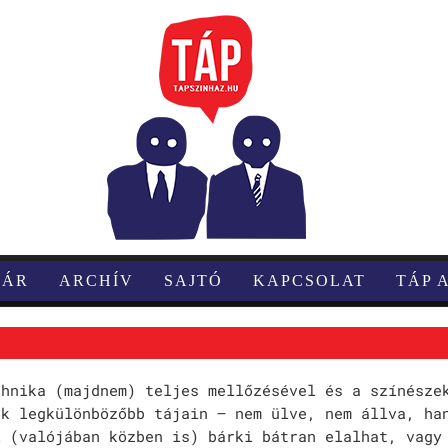
TÁR
ARCHÍV
SAJTÓ
KAPCSOLAT
TÁP 
chnika (majdnem) teljes mellőzésével és a színésze
ük legkülönbözőbb tájain – nem ülve, nem állva, ha
l (valójában közben is) bárki bátran elalhat, vagy