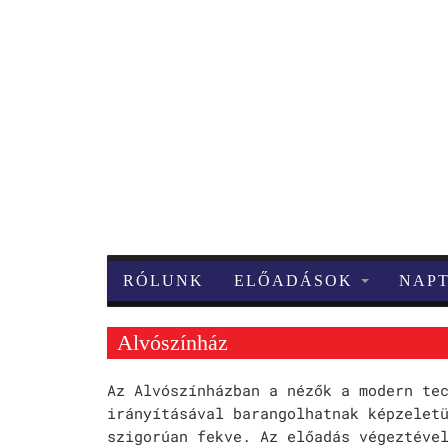
RÓLUNK
ELŐADÁSOK
NAP
Alvószínház
Az Alvószínházban a nézők a modern te
irányításával barangolhatnak képzelet
szigorúan fekve. Az előadás végeztéve