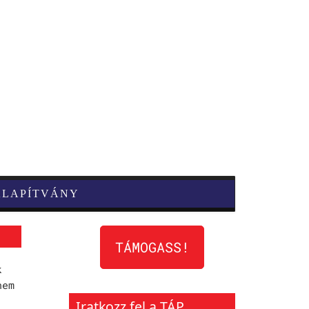
ALAPÍTVÁNY
TÁMOGASS!
k
nem
Iratkozz fel a TÁP