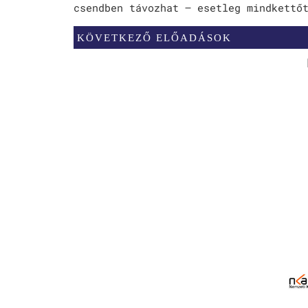
csendben távozhat – esetleg mindkettő
KÖVETKEZŐ ELŐADÁSOK