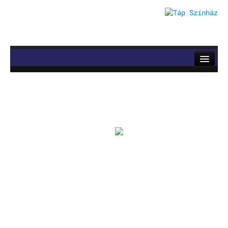
RÓLUNK
ELŐADÁSOK
Mozsik Imre: OKTATÁS
Vinnai András: Roletti
Szerb Antal: Utas és holdvilág
Rókonok
It’s a match
Bíró Zsombor Aurél: Mit csináljak, hogy jobban ér
Vajon mi marad, ha leesik a hó?